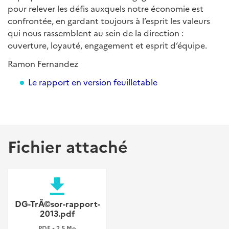
pour relever les défis auxquels notre économie est
confrontée, en gardant toujours à l’esprit les valeurs
qui nous rassemblent au sein de la direction :
ouverture, loyauté, engagement et esprit d’équipe.
Ramon Fernandez
Le rapport en version feuilletable
Fichier attaché
file_download
DG-TrÃ©sor-rapport-
2013.pdf
PDF • 2,5 Mo