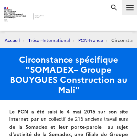
Me
RECHERC
Accueil
Trésor-International
PCN-France
Circonstanc
Circonstance spécifique
"SOMADEX– Groupe
BOUYGUES Construction au
Mali"
Le PCN a été saisi le 4 mai 2015 sur son site
internet par u
n collectif de 216 anciens travailleurs
de la Somadex et leur porte-parole au sujet
d'activité de la Somadex, une filiale du Groupe