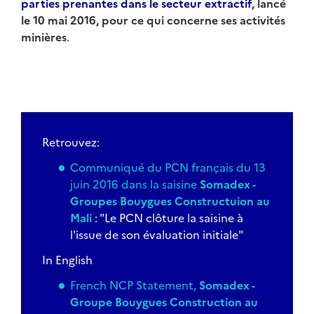
parties prenantes dans le secteur extractif
, lancé
le 10 mai 2016, pour ce qui concerne ses activités
minières
.
Retrouvez:
Communiqué du PCN français du 13
juin 2016 dans la saisine
Somadex -
Groupes Bouygues Constructuion au
Mali
: "Le PCN clôture la saisine à
l'issue de son évaluation initiale"
In English
French NCP Statement,
Somadex -
Groupe Bouygues Construction au