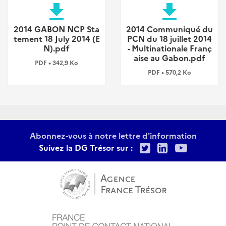
file_download
file_download
2014 GABON NCP Sta
2014 Communiqué du
tement 18 July 2014 (E
PCN du 18 juillet 2014
N).pdf
- Multinationale Franç
aise au Gabon.pdf
PDF • 342,9 Ko
PDF • 570,2 Ko
Abonnez-vous à notre lettre d'information
Twitter
LinkedIn
Youtu
Suivez la DG Trésor sur :