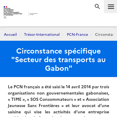
Me
RECHERC
Accueil
Trésor-International
PCN-France
Circonstance
Circonstance spécifique
"Secteur des transports au
Gabon"
Le PCN français a été saisi le 14 avril 2014 par trois
organisations non gouvernementales gabonaises,
« TIME », « SOS Consommateurs » et « Association
Jeunesse Sans Frontières » et leur avocat d’une
saisine qui vise les activités d’une entreprise