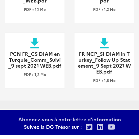
_WEB.pdf
pdf
PDF • 1,1 Mo
PDF • 1,2 Mo
file_download
file_download
PCN FR_CS DIAM en
FR NCP_SI DIAM in T
Turquie_Comm_Suivi
urkey_Follow Up Stat
_9 sept 2021 WEB.pdf
ement_9 Sept 2021 W
EB.pdf
PDF • 1,2 Mo
PDF • 1,3 Mo
Abonnez-vous à notre lettre d'information
Twitter
LinkedIn
Youtu
Suivez la DG Trésor sur :