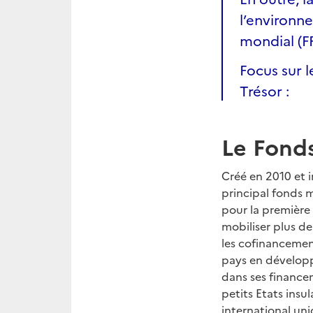
l’environn
mondial (F
Focus sur l
Trésor :
Le Fonds
Créé en 2010 et i
principal fonds 
pour la première
mobiliser plus 
les cofinancemen
pays en développ
dans ses financem
petits Etats insu
international uni