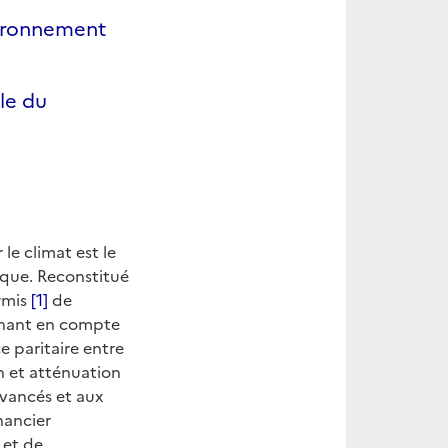
nvironnement
ale du
le climat est le
ique. Reconstitué
ermis
[1]
de
enant en compte
 paritaire entre
n et atténuation
avancés et aux
nancier
 et de