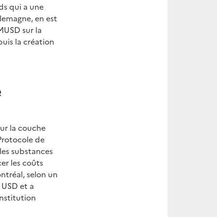
ds qui a une
llemagne, en est
MUSD sur la
uis la création
e
sur la couche
 Protocole de
 les substances
er les coûts
ntréal, selon un
s USD et a
onstitution