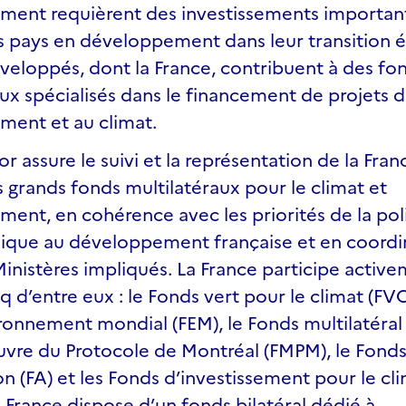
ement requièrent des investissements important
es pays en développement dans leur transition 
éveloppés, dont la France, contribuent à des fo
ux spécialisés dans le financement de projets d
ement et au climat.
r assure le suivi et la représentation de la Fran
 grands fonds multilatéraux pour le climat et
ment, en cohérence avec les priorités de la pol
lique au développement française et en coordi
Ministères impliqués. La France participe activ
nq d’entre eux : le Fonds vert pour le climat (FVC
ironnement mondial (FEM), le Fonds multilatéral
vre du Protocole de Montréal (FMPM), le Fond
n (FA) et les Fonds d’investissement pour le cli
a France dispose d’un fonds bilatéral dédié à