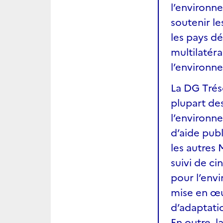
l’environn
soutenir l
les pays d
multilatéra
l’environn
La DG Tréso
plupart des
l’environne
d’aide pub
les autres 
suivi de ci
pour l’env
mise en œu
d’adaptatio
En outre, l