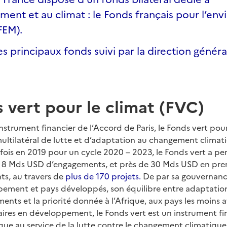
ement et au climat : le Fonds français pour l’e
FEM).
es principaux fonds suivi par la direction génér
 vert pour le climat (FVC)
nstrument financier de l’Accord de Paris, le Fonds vert pour 
multilatéral de lutte et d’adaptation au changement climat
 fois en 2019 pour un cycle 2020 – 2023, le Fonds vert a p
de 8 Mds USD d’engagements, et près de 30 Mds USD en pr
ts, au travers de
plus de 170 projets.
De par sa gouvernance
ement et pays développés, son équilibre entre adaptatio
ents et la priorité donnée à l’Afrique, aux pays les moins 
laires en développement, le Fonds vert est un instrument fi
que au service de la lutte contre le changement climatique