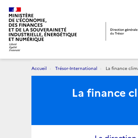
Accueil
Trésor-International
La finance clim
La finance c
La direction