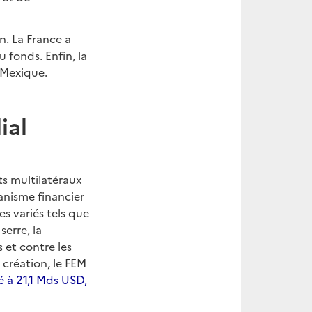
n. La France a
 fonds. Enfin, la
 Mexique.
ial
ts multilatéraux
anisme financier
es variés tels que
serre, la
 et contre les
création, le FEM
 à 21,1 Mds USD,