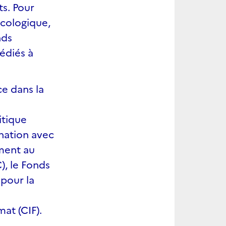
s. Pour
écologique,
nds
édiés à
ce dans la
itique
nation avec
ement au
), le Fonds
 pour la
s
mat (CIF).