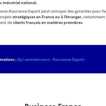
u industriel national
.
france Assurance Export peut octroyer des garanties pour faci
projets
stratégiques en France ou à l’étranger
, notamment 
ment de
clients français en matières premières
.
mations :
Qui sommes-nous - Assurance Export
Business France