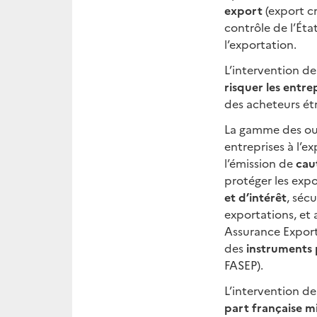
export
(export cr
contrôle de l’Éta
l’exportation.
L’intervention de
risquer les entre
des acheteurs ét
La gamme des out
entreprises à l’ex
l’émission de
cau
protéger les expo
et d’intérêt
, séc
exportations, et 
Assurance Export
des
instruments 
FASEP).
L’intervention d
part française m