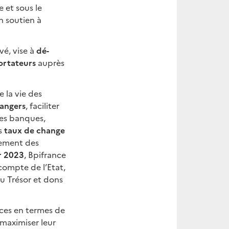
 et sous le
n soutien à
vé, vise à
dé-
ortateurs
auprès
 la vie des
rangers
, faciliter
les banques,
es
taux de change
cement des
er 2023
, Bpifrance
compte de l’Etat,
u Trésor et dons
nces en termes de
 maximiser leur