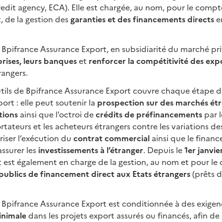
edit agency, ECA). Elle est chargée, au nom, pour le compte
t, de la gestion des
garanties et des financements directs
e
 Bpifrance Assurance Export, en subsidiarité du marché pri
prises, leurs banques
et
renforcer la compétitivité des exp
rangers.
ils de Bpifrance Assurance Export couvre chaque étape de
port : elle peut soutenir la
prospection sur des marchés ét
tions
ainsi que l’octroi de
crédits de préfinancements
par 
rtateurs et les acheteurs étrangers contre les variations d
uriser l’exécution du
contrat commercial
ainsi que le finan
assurer les
investissements à l’étranger
. Depuis le
1er janvi
 est également en charge de la gestion, au nom et pour le 
publics de financement direct aux Etats étrangers
(prêts d
e Bpifrance Assurance Export est conditionnée à des exige
inimale
dans les projets export assurés ou financés, afin de