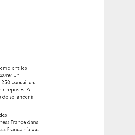
semblent les
ssurer un
 250 conseillers
ntreprises. A
 de se lancer à
 des
iness France dans
ess France n’a pas