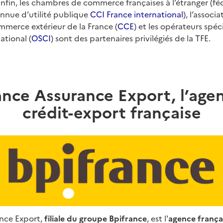
nfin, les chambres de commerce françaises à l’étranger (fé
onnue d’utilité publique
CCI France international
), l’associ
mmerce extérieur de la France (
CCE
) et les opérateurs spéc
tional (
OSCI
) sont des partenaires privilégiés de la TFE.
ance Assurance Export, l’age
crédit-export française
nce Export,
filiale du groupe Bpifrance
, est l'
agence frança