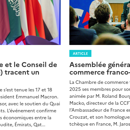
ARTICLE
Assemblée généra
e et le Conseil de
commerce franco-
) tracent un
La Chambre de commerce fr
2025 ses membres pour son
 s’est tenue les 17 et 18
animée par M. Roland Bourg
président Emmanuel Macron.
Macko, directeur de la CCF
sor, avec le soutien du Quai
l’Ambassadeur de France e
ants. L’événement confirme
Crouzat, et son homologue
ns économiques entre la
tchèque en France, M. Jarosl
udite, Émirats, Qat...