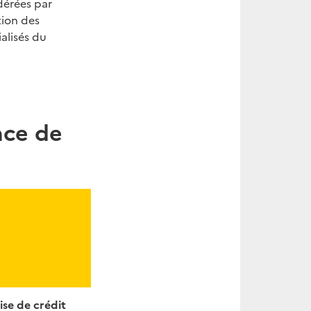
dérées par
ation des
ialisés du
nce de
ise de crédit