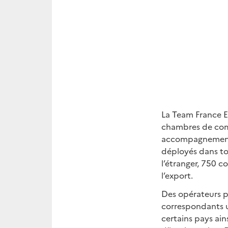
La Team France Ex
chambres de comm
accompagnement ef
déployés dans to
l’étranger, 750 c
l’export.
Des opérateurs pr
correspondants u
certains pays ain