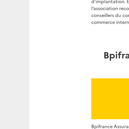
d’implantation. E
l’association rec
conseillers du co
commerce interna
Bpifr
Bpifrance Assura