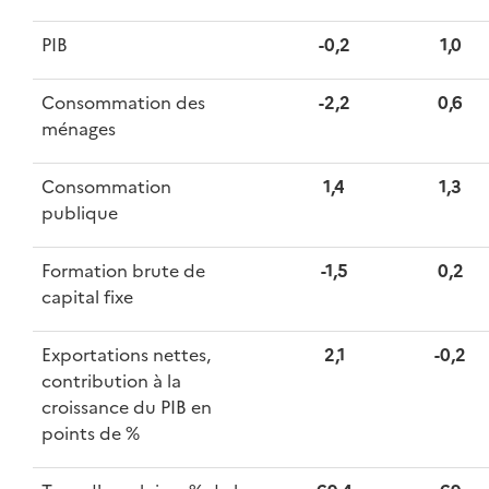
PIB
-0,2
1,0
Consommation des
-2,2
0,6
ménages
Consommation
1,4
1,3
publique
Formation brute de
-1,5
0,2
capital fixe
Exportations nettes,
2,1
-0,2
contribution à la
croissance du PIB en
points de %