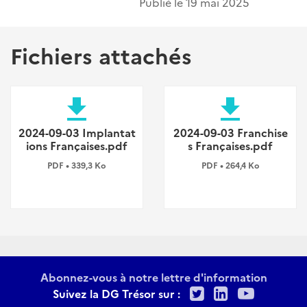
Publié le
19 mai 2025
Fichiers attachés
file_download
file_download
2024-09-03 Implantat
2024-09-03 Franchise
ions Françaises.pdf
s Françaises.pdf
PDF • 339,3 Ko
PDF • 264,4 Ko
Abonnez-vous à notre lettre d'information
Twitter
LinkedIn
Youtu
Suivez la DG Trésor sur :