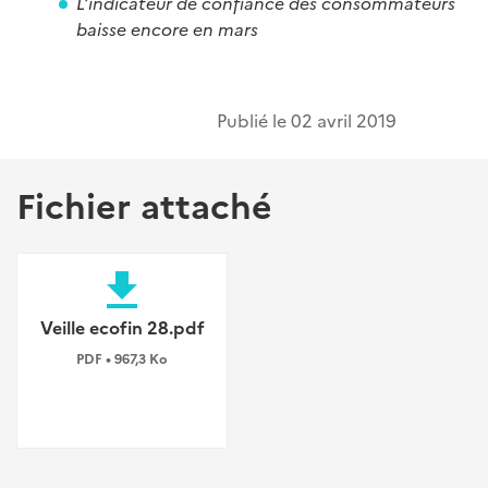
L’indicateur de confiance des consommateurs
baisse encore en mars
Publié le
02 avril 2019
Fichier attaché
file_download
Veille ecofin 28.pdf
PDF • 967,3 Ko