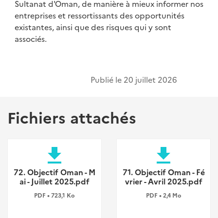
Sultanat d'Oman, de manière à mieux informer nos
entreprises et ressortissants des opportunités
existantes, ainsi que des risques qui y sont
associés.
Publié le
20 juillet 2026
Fichiers attachés
file_download
file_download
72. Objectif Oman - M
71. Objectif Oman - Fé
ai - Juillet 2025.pdf
vrier - Avril 2025.pdf
PDF • 723,1 Ko
PDF • 2,4 Mo