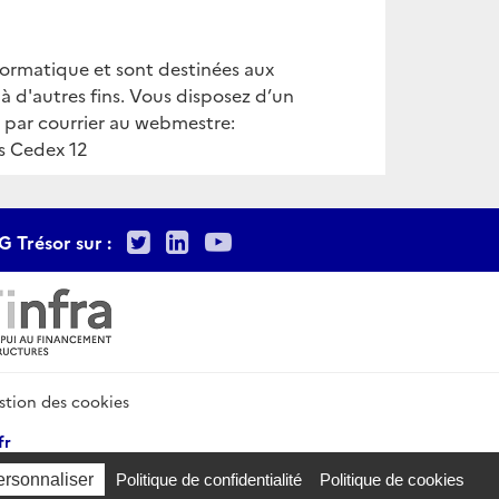
nformatique et sont destinées aux
 à d'autres fins. Vous disposez d’un
u par courrier au webmestre:
is Cedex 12
Twitter
LinkedIn
Youtube
G Trésor sur :
stion des cookies
fr
ersonnaliser
Politique de confidentialité
Politique de cookies