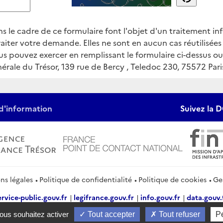
ns le cadre de ce formulaire font l'objet d'un traitement i
aiter votre demande. Elles ne sont en aucun cas réutilisées
ous pouvez exercer en remplissant le formulaire ci-dessus o
érale du Trésor, 139 rue de Bercy , Teledoc 230, 75572 Par
d'information
Suivez la D
ns légales
Politique de confidentialité
Politique de cookies
Ge
ervice-public.gouv.fr
legifrance.gouv.fr
info.gouv.fr
data.gouv.
vous souhaitez activer
Tout accepter
Tout refuser
P
2026 Direction générale du Trésor