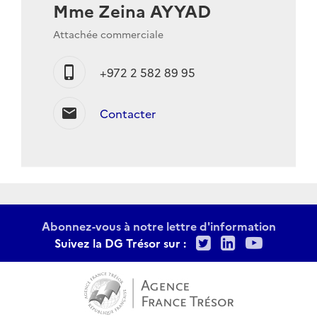
Mme Zeina AYYAD
Attachée commerciale
phone_iphone
+972 2 582 89 95
mail
Contacter
Abonnez-vous à notre lettre d'information
Twitter
LinkedIn
Youtu
Suivez la DG Trésor sur :