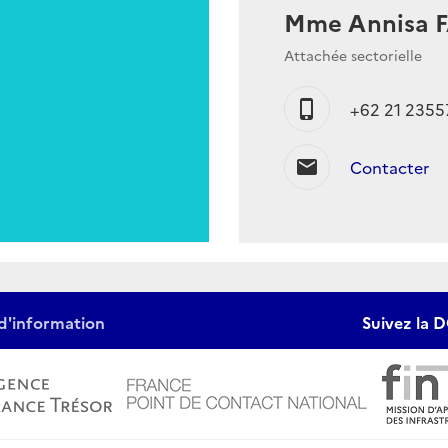
Mme Annisa 
Attachée sectorielle
phone_iphone
+62 21 2355
mail
Contacter
d'information
Suivez la D