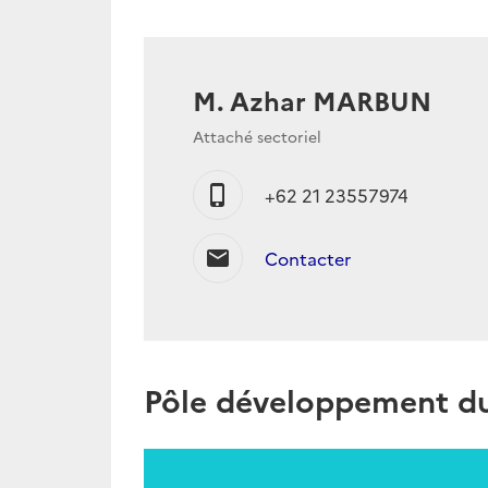
M. Azhar MARBUN
Attaché sectoriel
phone_iphone
+62 21 23557974
mail
Contacter
Pôle développement dur