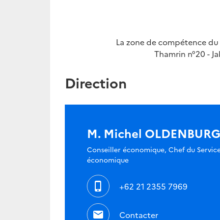
La zone de compétence du S
Thamrin n°20 - Ja
Direction
M. Michel OLDENBUR
Conseiller économique, Chef du Servic
économique
phone_iphone
+62 21 2355 7969
mail
Contacter