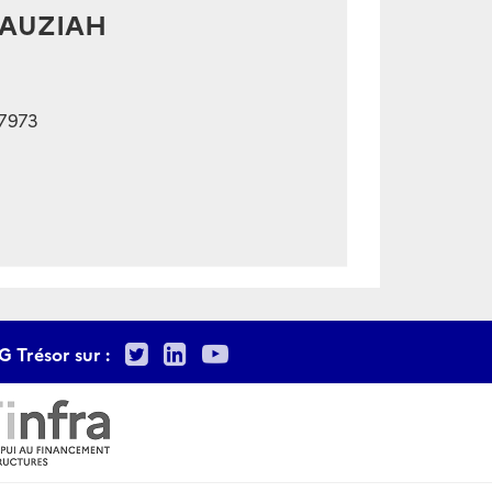
FAUZIAH
7973
Twitter
LinkedIn
Youtube
G Trésor sur :