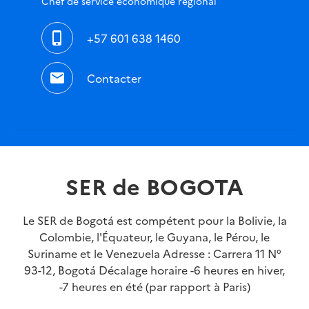
Chef de service économique régional
phone_iphone
+57 601 638 1460
mail
Contacter
SER de BOGOTA
Le SER de Bogotá est compétent pour la Bolivie, la
Colombie, l'Équateur, le Guyana, le Pérou, le
Suriname et le Venezuela Adresse : Carrera 11 N°
93-12, Bogotá Décalage horaire -6 heures en hiver,
-7 heures en été (par rapport à Paris)