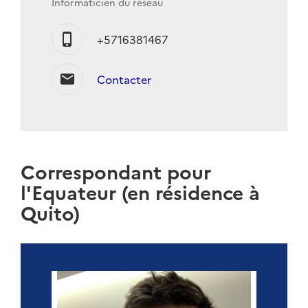
Informaticien du réseau
phone_iphone
+5716381467
mail
Contacter
Correspondant pour
l'Equateur (en résidence à
Quito)