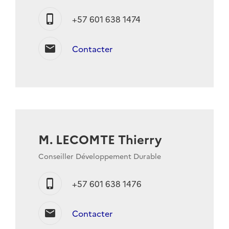
phone_iphone
+57 601 638 1474
mail
Contacter
M. LECOMTE Thierry
Conseiller Développement Durable
phone_iphone
+57 601 638 1476
mail
Contacter