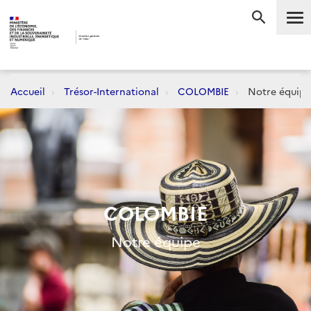
Me
RECHERC
Accueil
Trésor-International
COLOMBIE
Notre équipe
COLOMBIE
Notre équipe