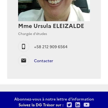
Mme Ursula ELEIZALDE
Chargée d'études
phone_iphone
+58 212 909 6564
mail
Contacter
Abonnez-vous à notre lettre d'information
Twitter
LinkedIn
Youtu
Suivez la DG Trésor sur :