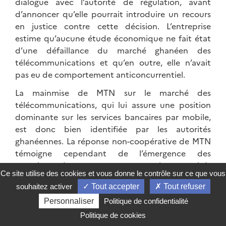
dialogue avec l’autorité de régulation, avant
d’annoncer qu’elle pourrait introduire un recours
en justice contre cette décision. L’entreprise
estime qu’aucune étude économique ne fait état
d’une défaillance du marché ghanéen des
télécommunications et qu’en outre, elle n’avait
pas eu de comportement anticoncurrentiel.
La mainmise de MTN sur le marché des
télécommunications, qui lui assure une position
dominante sur les services bancaires par mobile,
est donc bien identifiée par les autorités
ghanéennes. La réponse non-coopérative de MTN
témoigne cependant de l’émergence des
questions de concurrence pour les autorités
Ce site utilise des cookies et vous donne le contrôle sur ce que vous
ghanéennes dont les différentes agences
souhaitez activer
Tout accepter
Tout refuser
sectorielles et décideurs concernés ne semblent
pas avoir de position harmonisée. Les questions de
Personnaliser
Politique de confidentialité
concurrence sont traitées par les différentes
Politique de cookies
agences sectorielles, lorsqu’elles existent, et que