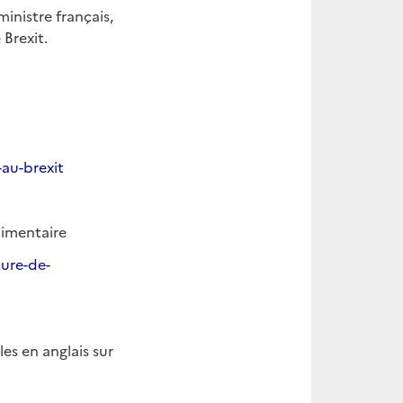
inistre français,
 Brexit.
au-brexit
alimentaire
ture-de-
s en anglais sur