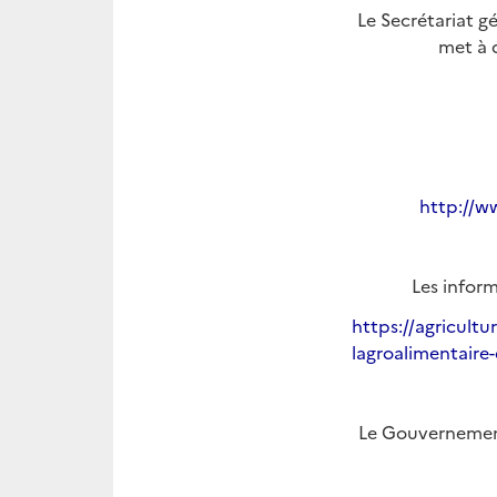
Le Secrétariat g
met à d
http://w
Les inform
https://agricultu
lagroalimentaire-
Le Gouvernement