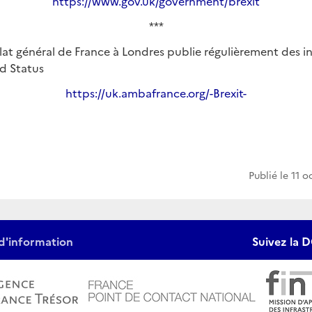
https://www.gov.uk/government/brexit
***
at général de France à Londres publie régulièrement des in
ed Status
https://uk.ambafrance.org/-Brexit-
Publié le
11 o
d'information
Suivez la D