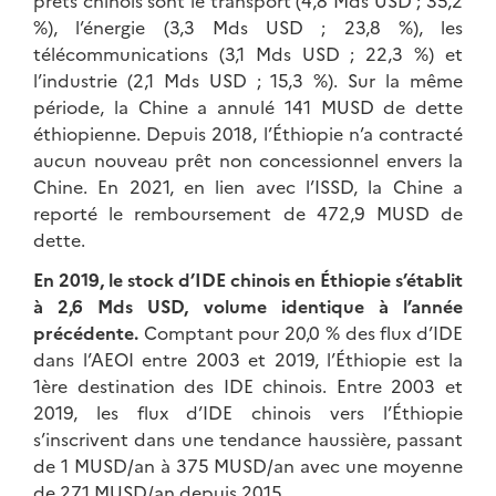
prêts chinois sont le transport (4,8 Mds USD ; 35,2
%), l’énergie (3,3 Mds USD ; 23,8 %), les
télécommunications (3,1 Mds USD ; 22,3 %) et
l’industrie (2,1 Mds USD ; 15,3 %). Sur la même
période, la Chine a annulé 141 MUSD de dette
éthiopienne. Depuis 2018, l’Éthiopie n’a contracté
aucun nouveau prêt non concessionnel envers la
Chine. En 2021, en lien avec l’ISSD, la Chine a
reporté le remboursement de 472,9 MUSD de
dette.
En 2019, le stock d’IDE chinois en Éthiopie s’établit
à 2,6 Mds USD, volume identique à l’année
précédente.
Comptant pour 20,0 % des flux d’IDE
dans l’AEOI entre 2003 et 2019, l’Éthiopie est la
1ère destination des IDE chinois. Entre 2003 et
2019, les flux d’IDE chinois vers l’Éthiopie
s’inscrivent dans une tendance haussière, passant
de 1 MUSD/an à 375 MUSD/an avec une moyenne
de 271 MUSD/an depuis 2015.