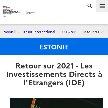
Me
RECHERC
Accueil
Trésor-International
ESTONIE
Retour sur 2021 
ESTONIE
Retour sur 2021 - Les
Investissements Directs à
l'Etrangers (IDE)