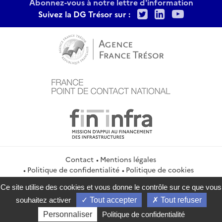
Abonnez-vous à notre lettre d'information
Twitter
LinkedIn
Youtu
Suivez la DG Trésor sur :
Contact
Mentions légales
Politique de confidentialité
Politique de cookies
Gestion des cookies
Ce site utilise des cookies et vous donne le contrôle sur ce que vous
service-public.gouv.fr
legifrance.gouv.fr
info.gouv.fr
souhaitez activer
Tout accepter
Tout refuser
data.gouv.fr
Personnaliser
Politique de confidentialité