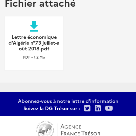
Fichier attaché
file_download
Lettre économique
d'Algérie n°73 juillet-a
oût 2018.pdf
PDF • 1,2 Mo
Abonnez-vous à notre lettre d'information
Twitter
LinkedIn
Youtu
Suivez la DG Trésor sur :