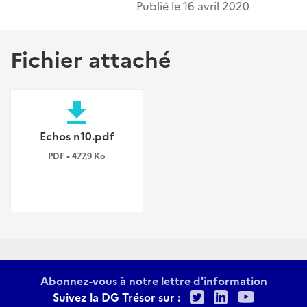
Publié le
16 avril 2020
Fichier attaché
file_download
Echos n10.pdf
PDF • 477,9 Ko
Abonnez-vous à notre lettre d'information
Twitter
LinkedIn
Youtu
Suivez la DG Trésor sur :