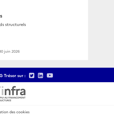
s
s structurels
30 juin 2026
Twitter
LinkedIn
Youtube
G Trésor sur :
stion des cookies