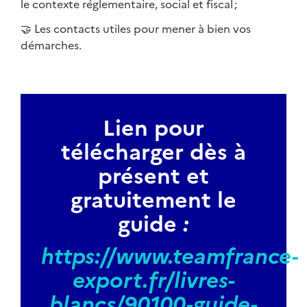
le contexte réglementaire, social et fiscal ;
🤝 Les contacts utiles pour mener à bien vos
démarches.
Lien pour
télécharger dès à
présent et
gratuitement le
guide
:
https://www.teamfrance-
export.fr/livres-
blancs/90100-guide-