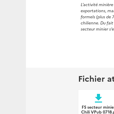
L’activité minièr
exportations, mai
formels (plus de 7
chilienne. Du fait
secteur minier s’e
Fichier a
file_download
FS secteur minie
Chili VPub 0718.