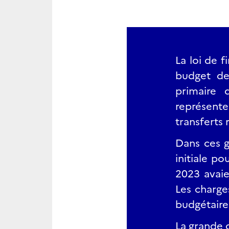
La loi de 
budget d
primaire 
représenten
transferts 
Dans ces g
initiale p
2023 avaie
Les charge
budgétaire
La grande d