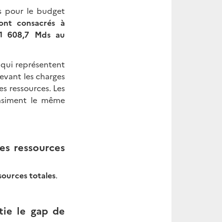
s pour le budget
ont consacrés à
t 1 608,7 Mds au
, qui représentent
devant les charges
s ressources. Les
uasiment le même
es ressources
sources totales
.
tie le gap de