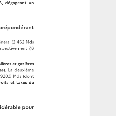
A, dégageant un
 prépondérant
énéral (2 462 Mds
espectivement 7,8
lières et gazières
es
). La deuxième
 920,9 Mds (dont
oits et taxes de
sidérable pour