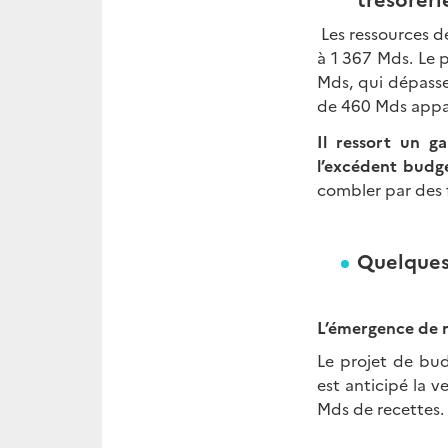
Les ressources de
à 1 367 Mds. Le 
Mds, qui dépasse
de 460 Mds appar
Il ressort un g
l’excédent budg
combler par des f
Quelques 
L’émergence de r
Le projet de bud
est anticipé la 
Mds de recettes.