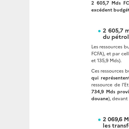
2 605,7 Mds FC
excédent budgéta
2 605,7 
du pétrol
Les ressources b
FCFA), et par ce
et 135,9 Mds).
Ces ressources 
qui représenten
ressource de l’E
734,9 Mds provi
douane
), devant
2 069,6 M
les trans