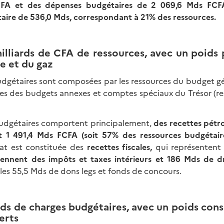
FA et des dépenses budgétaires de 2 069,6 Mds FCF
ire de 536,0 Mds, correspondant à 21% des ressources.
milliards de CFA de ressources, avec un poids
e et du gaz
udgétaires sont composées par les ressources du budget g
lles des budgets annexes et comptes spéciaux du Trésor (r
budgétaires comportent principalement,
des recettes pétro
t 1 491,4 Mds FCFA (soit 57% des ressources budgétair
tat est constituée des
recettes fiscales,
qui représentent
ennent des impôts et taxes intérieurs et 186 Mds de dr
 les 55,5 Mds de dons legs et fonds de concours.
ds de charges budgétaires, avec un poids con
ferts