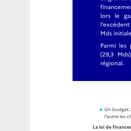
financemen
lors le g
l’excédent
Mds initia
Parmi les 
(29,3 Mds
régional.
Un budget 2
l’autre les 
La loi de finance