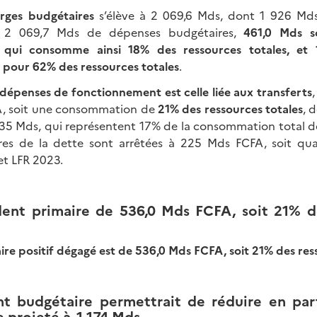
arges budgétaires
s’élève à 2 069,6 Mds, dont 1 926 Md
es 2 069,7 Mds de dépenses budgétaires,
461,0 Mds s
t, qui consomme ainsi 18% des ressources totales, e
pour 62% des ressources totales
.
 dépenses de fonctionnement est
celle liée aux transferts
, soit une consommation de
21% des ressources totales
, 
35 Mds, qui représentent 17% de la consommation total de
ères de la dette sont arrêtées à 225 Mds FCFA, soit q
et LFR 2023.
ent primaire de 536,0 Mds FCFA, soit 21% d
ire positif dégagé est de 536,0 Mds FCFA, soit 21% des res
nt budgétaire permettrait de réduire en par
e projeté à -1 174 Mds