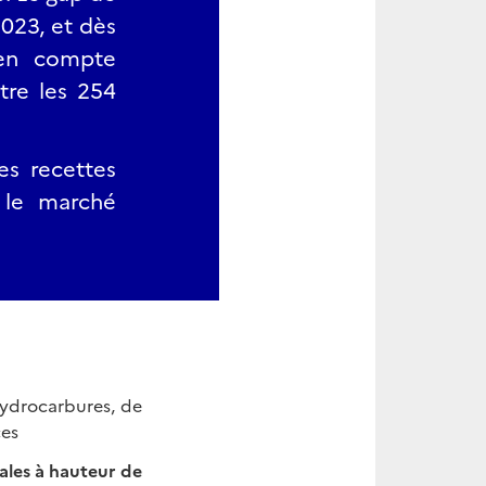
2023, et dès
 en compte
tre les 254
es recettes
r le marché
hydrocarbures, de
ces
tales à hauteur de