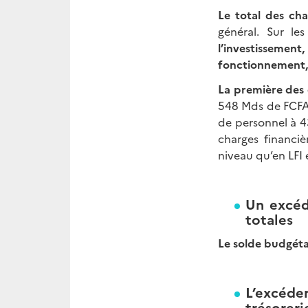
Le total des ch
général. Sur l
l’investissemen
fonctionnement, 
La première des
548 Mds de FCFA
de personnel à 4
charges financi
niveau qu’en LFI 
Un excéd
totales
Le solde budgéta
L’excéde
trésoreri