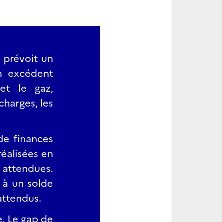
4 prévoit un
n excédent
et le gaz,
charges, les
de finances
réalisées en
 attendues.
 à un solde
attendus.
e. Le gap de