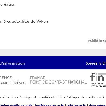
 création
rnières actualités du Yukon
Publié le
31
d'information
Suivez la D
ns légales
Politique de confidentialité
Politique de cookies
Ge
ervice-public.gouv.fr
legifrance.gouv.fr
info.gouv.fr
data.gouv.