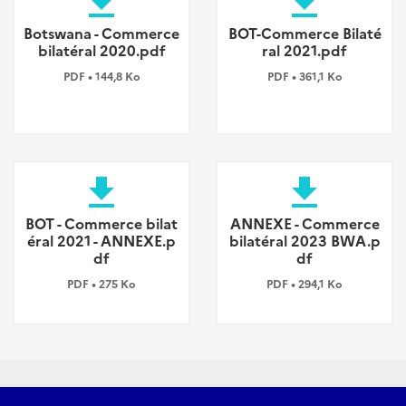
file_download
file_download
Botswana - Commerce
BOT-Commerce Bilaté
bilatéral 2020.pdf
ral 2021.pdf
PDF • 144,8 Ko
PDF • 361,1 Ko
file_download
file_download
BOT - Commerce bilat
ANNEXE - Commerce
éral 2021 - ANNEXE.p
bilatéral 2023 BWA.p
df
df
PDF • 275 Ko
PDF • 294,1 Ko