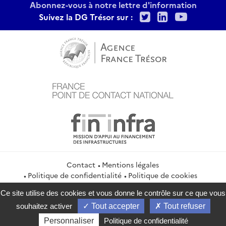
Abonnez-vous à notre lettre d'information
Twitter
LinkedIn
Youtu
Suivez la DG Trésor sur :
Contact
Mentions légales
Politique de confidentialité
Politique de cookies
Gestion des cookies
Ce site utilise des cookies et vous donne le contrôle sur ce que vous
service-public.gouv.fr
legifrance.gouv.fr
info.gouv.fr
souhaitez activer
Tout accepter
Tout refuser
data.gouv.fr
Personnaliser
Politique de confidentialité