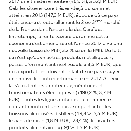
2017 une timide remontée (+6,9 %), à 32,1 M EUR.
Cela les situe encore très en-deçà du sommet
atteint en 2013 (147,6 M EUR), époque où ce pays
ème
était encore structurellement le 2 ou 3
marché
de la France dans l’ensemble des Caraïbes.
Entretemps, la rente gazière qui anime cette
économie s’est amenuisée et l’année 2017 a vu une
nouvelle baisse du PIB (-3,2 % selon le FMI). De fait,
ce n’est qu’aux « autres produits métalliques »,
passés d’un montant négligeable à 8,5 M EUR, que
nos exportations doivent le fait de ne pas essuyer
une nouvelle contreperformance en 2017. A ceux-
là, s’ajoutent les « moteurs, génératrices et
transformateurs électriques » (+190,2 %, 3,7 M
EUR). Toutes les lignes notables du commerce
courant montrent une baisse inquiétante : les
boissons alcoolisées distillées (-19,8 %, 5,5 M EUR),
les vins de raisin (1,8 M EUR, -23,4 %), les « autres
produits alimentaires » (-9,1 %, 1,5 M EUR).