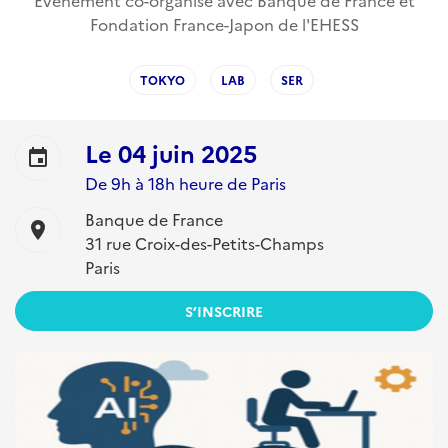
Événement co-organisé avec Banque de France et
Fondation France-Japon de l'EHESS
TOKYO
LAB
SER
Le
04 juin 2025
event
De 9h à 18h heure de Paris
Banque de France
location_on
31 rue Croix-des-Petits-Champs
Paris
S’INSCRIRE