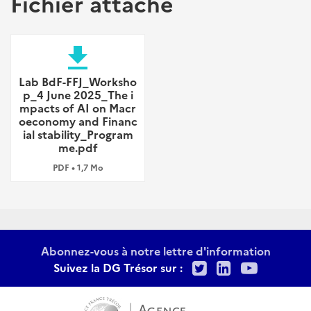
Fichier attaché
file_download
Lab BdF-FFJ_Worksho
p_4 June 2025_The i
mpacts of AI on Macr
oeconomy and Financ
ial stability_Program
me.pdf
PDF • 1,7 Mo
Abonnez-vous à notre lettre d'information
Twitter
LinkedIn
Youtu
Suivez la DG Trésor sur :