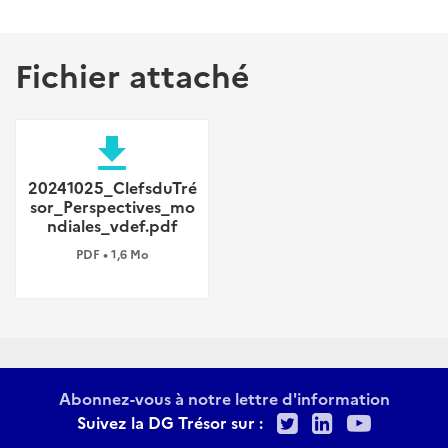
Fichier attaché
file_download
20241025_ClefsduTré
sor_Perspectives_mo
ndiales_vdef.pdf
PDF • 1,6 Mo
Abonnez-vous à notre lettre d'information
Twitter
LinkedIn
Youtu
Suivez la DG Trésor sur :