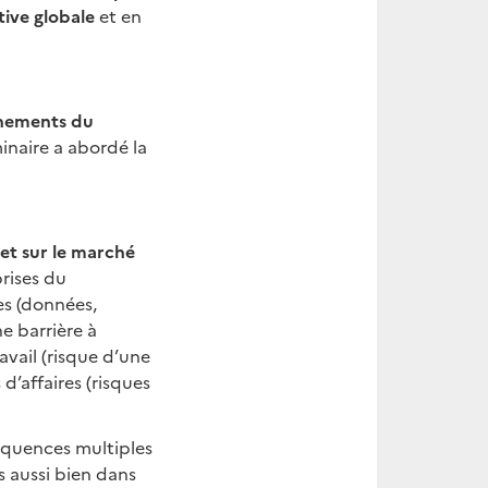
tive globale
et en
gnements du
minaire a abordé la
 et sur le marché
rises du
es (données,
e barrière à
avail (risque d’une
 d’affaires (risques
séquences multiples
as aussi bien dans