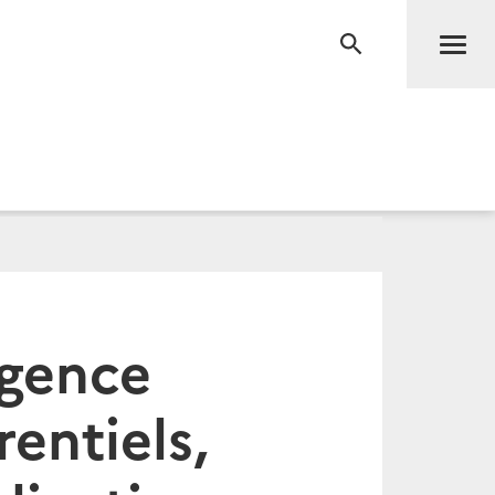
Men
RECHERCHE
igence
rentiels,