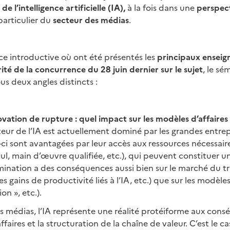
 l’intelligence artificielle (IA),
à la fois dans une
perspec
particulier du
secteur des médias
.
e introductive où ont été présentés les
principaux ensei
ité de la concurrence du 28 juin dernier sur le sujet
, le sé
us deux angles distincts :
vation de rupture : quel impact sur les modèles d’affaires
teur de l’IA est actuellement dominé par les grandes entrep
-ci sont avantagées par leur accès aux ressources nécessair
ul, main d’œuvre qualifiée, etc.), qui peuvent constituer un
mination a des conséquences aussi bien sur le marché du tr
es gains de productivité liés à l’IA, etc.) que sur les modèles
on », etc.).
s médias, l’IA représente une réalité protéiforme aux con
ffaires et la structuration de la chaîne de valeur. C’est le c