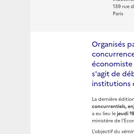
139 rue 
Paris
Organisés pa
concurrence,
économiste et
s'agit de dé
institutions 
La dernière éditio
concurrentiels, e
a eu lieu le
jeudi 
ministère de l'Eco
L’objectif du sémi