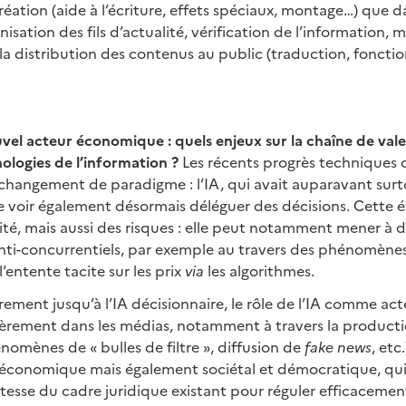
réation (aide à l’écriture, effets spéciaux, montage…) que d
nisation des fils d’actualité, vérification de l’information,
a distribution des contenus au public (traduction, fonctio
el acteur économique : quels enjeux sur la chaîne de valeu
ologies de l’information ?
Les récents progrès techniques 
 changement de paradigme : l’IA, qui avait auparavant surt
e voir également désormais déléguer des décisions. Cette é
cité, mais aussi des risques : elle peut notamment mener à 
i-concurrentiels, par exemple au travers des phénomènes
 l’entente tacite sur les prix
via
les algorithmes.
irement jusqu’à l’IA décisionnaire, le rôle de l’IA comme 
ièrement dans les médias, notamment à travers la productio
omènes de « bulles de filtre », diffusion de
fake news
, etc
 économique mais également sociétal et démocratique, qui 
stesse du cadre juridique existant pour réguler efficacemen