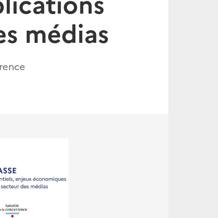
lications
es médias
rrence