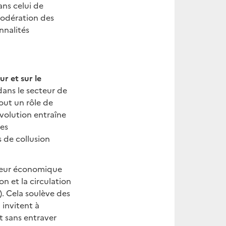
ans celui de
 modération des
nnalités
r et sur le
dans le secteur de
out un rôle de
volution entraîne
des
 de collusion
acteur économique
n et la circulation
.). Cela soulève des
invitent à
t sans entraver