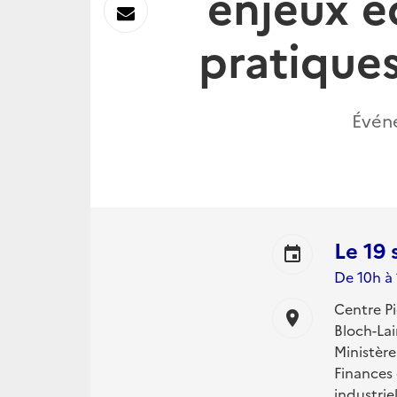
enjeux é
sur
Envoyer
pratiques
Linkedin
par
Messagerie
Événe
Le
19
event
De 10h à 
Centre Pi
location_on
Bloch-Lai
Ministère
Finances 
industrie