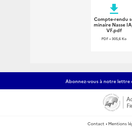
file_download
Compte-rendu s
minaire Nasse IA
VF.pdf
PDF • 305,6 Ko
Abonnez-vous à notre lettre 
Contact
Mentions lé