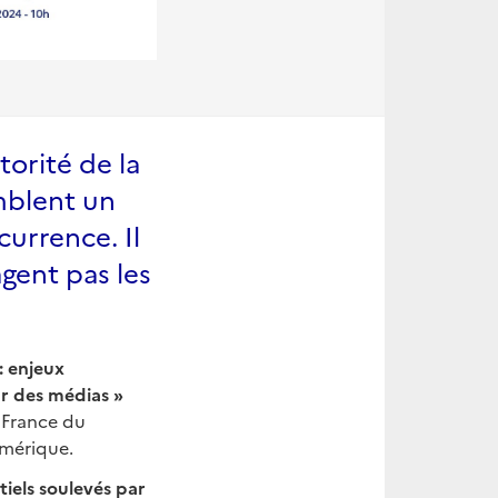
torité de la
mblent un
currence. Il
gent pas les
 : enjeux
ur des médias »
 France du
umérique.
iels soulevés par