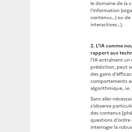
le domaine de la c
l’information (orga
contenus…) ou de l
interactives…).
2. L’IA comme nouv
rapport aux techn
l’IA entraînent un
prédiction, peut s
des gains d’effica
comportements ant
algorithmique,
i.e
.
Sans aller nécessa
s’observe particul
des contenus (phén
questions d’ordre
interroger la robu