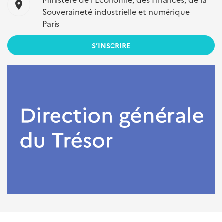
location_on
Souveraineté industrielle et numérique
Paris
S’INSCRIRE