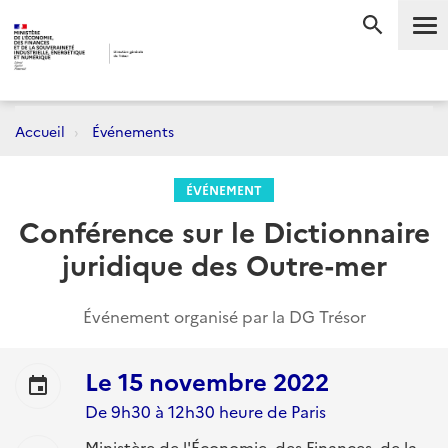
Me
RECHERC
Accueil
Événements
ÉVÉNEMENT
Conférence sur le Dictionnaire
juridique des Outre-mer
Événement organisé par la DG Trésor
Le
15 novembre 2022
event
De 9h30 à 12h30 heure de Paris
Ministère de l'Économie, des Finances, de la