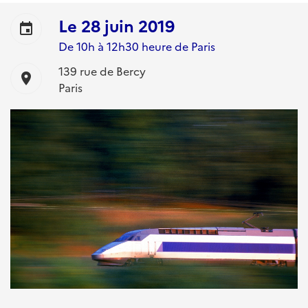
Le
28 juin 2019
event
De 10h à 12h30 heure de Paris
139 rue de Bercy
location_on
Paris