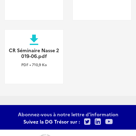
file_download
CR Séminaire Nasse 2
019-06.pdf
PDF • 710,9 Ko
Abonnez-vous à notre lettre d'information
Twitter
LinkedIn
Youtu
Suivez la DG Trésor sur :