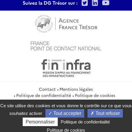
Twitter
LinkedIn
Youtu
Suivez la DG Trésor sur :
Contact
Mentions légales
Politique de confidentialité
Politique de cookies
Gestion des cookies
Flux RSS
Ce site utilise des cookies et vous donne le contrôle sur ce que vous
service-public.gouv.fr
legifrance.gouv.fr
info.gouv.fr
souhaitez activer
Tout accepter
Tout refuser
data.gouv.fr
Personnaliser
Politique de confidentialité
2026 Direction générale du Trésor
Politique de cookies