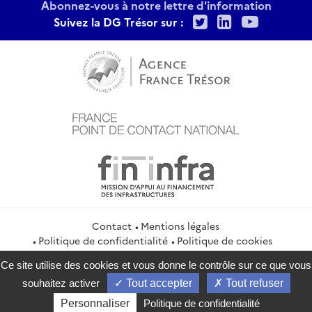
Abonnez-vous à notre lettre d'information
Twitter
LinkedIn
Youtu
Suivez la DG Trésor sur :
Contact
Mentions légales
Politique de confidentialité
Politique de cookies
Gestion des cookies
Ce site utilise des cookies et vous donne le contrôle sur ce que vous
service-public.gouv.fr
legifrance.gouv.fr
info.gouv.fr
souhaitez activer
Tout accepter
Tout refuser
data.gouv.fr
Personnaliser
Politique de confidentialité