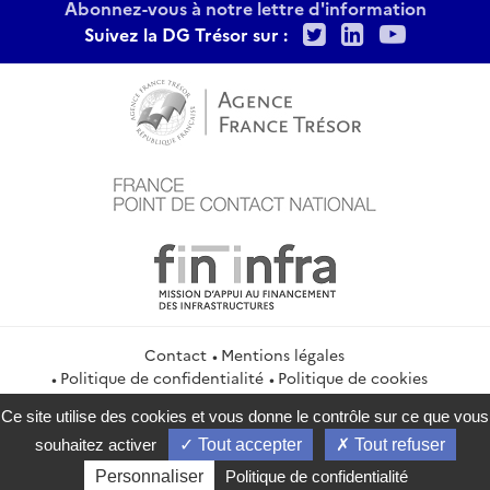
Abonnez-vous à notre lettre d'information
Twitter
LinkedIn
Youtu
Suivez la DG Trésor sur :
Contact
Mentions légales
Politique de confidentialité
Politique de cookies
Gestion des cookies
Ce site utilise des cookies et vous donne le contrôle sur ce que vous
service-public.gouv.fr
legifrance.gouv.fr
info.gouv.fr
souhaitez activer
Tout accepter
Tout refuser
data.gouv.fr
Personnaliser
Politique de confidentialité