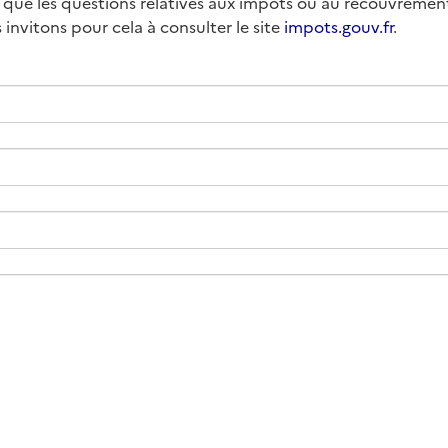
it que les questions relatives aux impôts ou au recouvreme
invitons pour cela à consulter le site
impots.gouv.fr
.