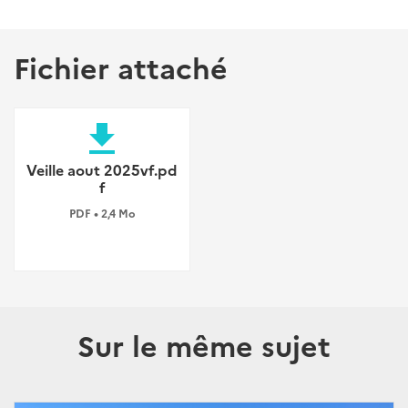
Fichier attaché
file_download
Veille aout 2025vf.pd
f
PDF • 2,4 Mo
Sur le même sujet