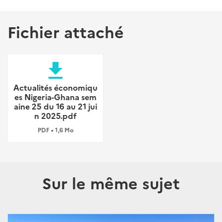
Fichier attaché
file_download
Actualités économiqu
es Nigeria-Ghana sem
aine 25 du 16 au 21 jui
n 2025.pdf
PDF • 1,6 Mo
Sur le même sujet