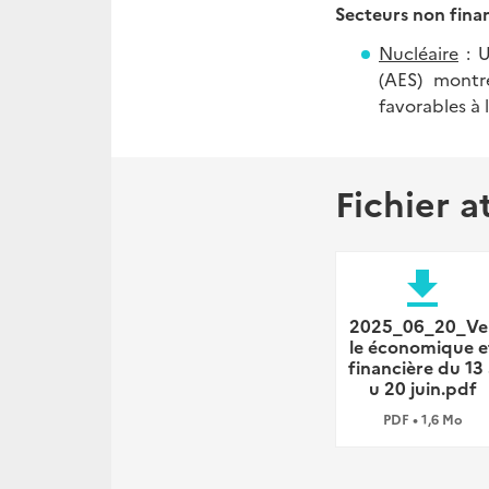
Secteurs non fina
Nucléaire
: U
(AES) montre
favorables à 
Fichier a
file_download
2025_06_20_Vei
le économique e
financière du 13 
u 20 juin.pdf
PDF • 1,6 Mo