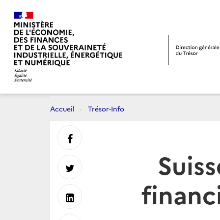
Accueil
Trésor-Info
Partager
Suiss
sur
Partager
financ
Facebook
sur
Partager
Twitter