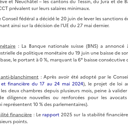
ve et Neuchâtel – les cantons du Tessin, du Jura et de Bâ
CCT prévalent sur leurs salaires minimaux.
e Conseil fédéral a décidé le 20 juin de lever les sanctions
ignant ainsi sur la décision de l'UE du 27 mai dernier.
nétaire
: La Banque nationale suisse (BNS) a annoncé à
strielle de politique monétaire du 19 juin une baisse de so
e
base, le portant à 0 %, marquant la 6
baisse consécutive 
i anti-blanchiment
: Après avoir été adopté par le Conseil
et financière du 17 au 24 mai 2024
), le projet de loi 
 les deux chambres depuis plusieurs mois, peine à valider 
de diligence nouvelles ou renforcées pour les avocats 
ui représentent 10 % des parlementaires).
lité financière
: Le
rapport
2025 sur la stabilité financiè
ieurs points.