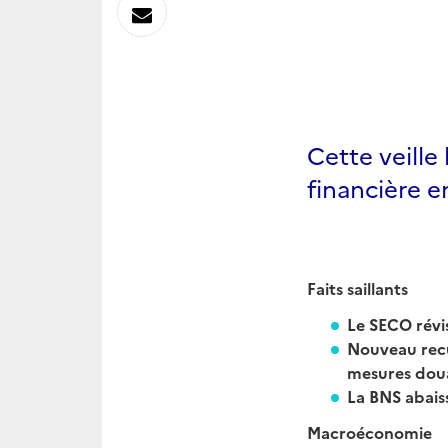
sur
Envoyer
Linkedin
par
Messagerie
Cette veill
financière e
Faits saillants
Le SECO révis
Nouveau recu
mesures doua
La BNS abais
Macroéconomie