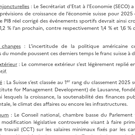
njoncturelles
: Le Secrétariat d'Etat à l'Economie (SECO) 
s prévisions de croissance de l’économie suisse pour 2025
e PIB réel corrigé des événements sportifs devrait ainsi cro
,2 % l’an prochain, contre respectivement 1,4 % et 1,6 % 
 c
hange
s
: L’incertitude de la politique américaine c
s du monde poussent ces derniers temps le franc suisse à 
térieur
: Le commerce extérieur s’est légèrement replié en
if.
er
é
: La Suisse s’est classée au 1
rang du classement 2025 su
stitute for Management Development) de Lausanne, fond
i lesquels la croissance, la soutenabilité des finances publ
le, le climat des affaires ou encore les infrastructures.
imum
: Le Conseil national, chambre basse du Parlement 
 modification législative controversée visant à faire prim
de travail (CCT) sur les salaires minimaux fixés par les 