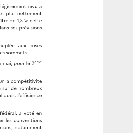
a légèrement revu à
 et plus nettement
ître de 1,3 % cette
dans ses prévisions
ouplée aux crises
des sommets.
ème
 mai, pour le 2
r la compétitivité
é sur de nombreux
iques, l’efficience
fédéral, a voté en
er les conventions
cantons, notamment