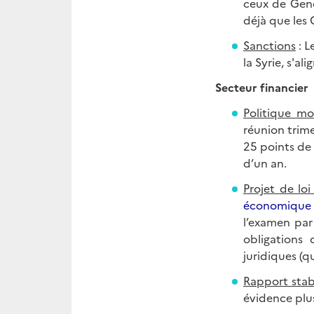
ceux de Genè
déjà que les 
Sanctions
: L
la Syrie, s'al
Secteur financier
Politique mo
réunion trime
25 points de 
d’un an.
Projet de lo
économique 
l’examen par
obligations 
juridiques (q
Rapport stabi
évidence plus