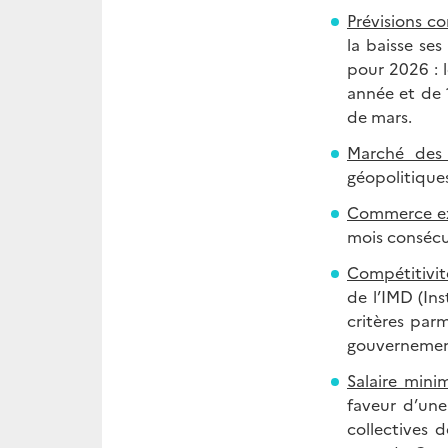
Prévisions co
la baisse se
pour 2026 : l
année et de 1
de mars.
Marché des
géopolitique
Commerce ex
mois consécut
Compétitivit
de l’IMD (In
critères parm
gouvernementa
Salaire min
faveur d’une
collectives 