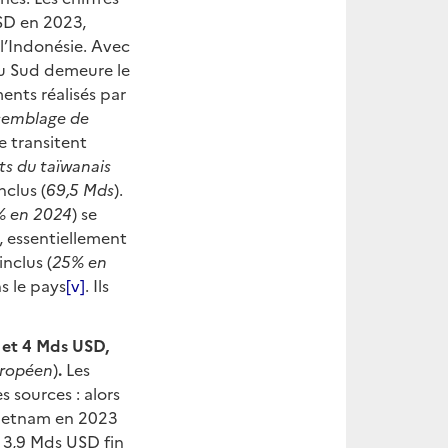
SD en 2023,
 l’Indonésie. Avec
du Sud demeure le
ents réalisés par
ssemblage de
le transitent
s du taïwanais
nclus (
69,5 Mds
).
2% en 2024
) se
, essentiellement
inclus (
25% en
ns le pays
[v]
. Ils
1 et 4 Mds USD,
uropéen
)
.
Les
 sources : alors
Vietnam en 2023
à 3,9 Mds USD fin