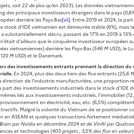
jets, soit 22 de plus qu’en 2023
). Les données vietnamienne
ng des principaux investisseurs étrangers dans le pays (
0,8
opéen derrière les Pays-Bas
[vii]
. Entre 2019 et 2024, la part
e stock d’IDE vietnamien est demeurée stable (6%), mais l
E a substantiellement décru, passant de 17% en 2019 à 13% e
 n’était d’ailleurs que le cinquième investisseur européen a
nées vietnamiennes
) derrière les Pays-Bas (
546 M USD
), le 
(
120 M USD
) et le Danemark.
iers des investissements entrants prennent la direction du 
ielle.
En 2024, plus des deux tiers des flux entrants (25,
6 M
 la direction de l’industrie manufacturière, une proportion r
a part des investissements industriels dans le stock d’IDE d
-mêmes liés aux investissements industriels, l’immobilier (12,
provisionnement en électricité, eau, etc. (6,5%) complèten
attractifs. Malgré la volonté du Vietnam de se positionne
on en ASEAN et quelques transactions fortement médiatisé
nBrain par Nvidia en décembre 2024 et de VinAI par Qualco
iences et technologies (
403 projets ; 3,5% des flux en valeur
)