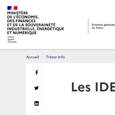
Accueil
Trésor-Info
Partager
Les ID
sur
Partager
Facebook
sur
Partager
Twitter