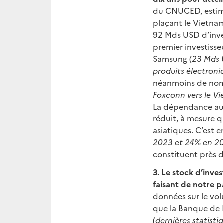
du CNUCED, estime
plaçant le Vietnam
92 Mds USD d’inve
premier investisse
Samsung (
23 Mds U
produits électroni
néanmoins de nomb
Foxconn vers le V
La dépendance aux
réduit, à mesure q
asiatiques. C’est e
2023 et 24% en 2
constituent près 
3. Le stock d’inve
faisant de notre p
données sur le vol
que la Banque de 
(
dernières statisti