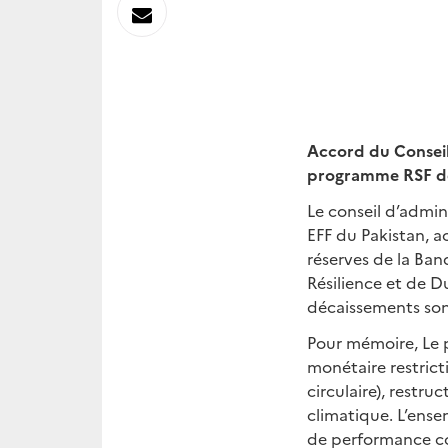
sur
Envoyer
Linkedin
par
Messagerie
Accord du Conseil
programme RSF d
Le conseil d’admin
EFF du Pakistan, 
réserves de la Ban
Résilience et de Du
décaissements son
Pour mémoire, Le 
monétaire restrict
circulaire), restr
climatique. L’ensem
de performance con