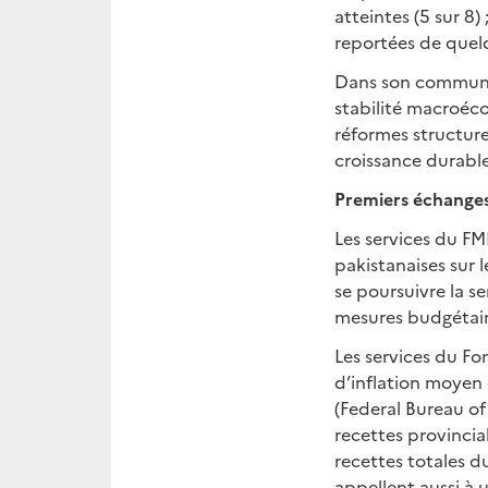
atteintes (5 sur 8)
reportées de quel
Dans son communiqu
stabilité macroéco
réformes structure
croissance durable
Premiers échanges 
Les services du FM
pakistanaises sur 
se poursuivre la s
mesures budgétaire
Les services du Fo
d’inflation moyen 
(Federal Bureau of
recettes provincial
recettes totales d
appellent aussi à 