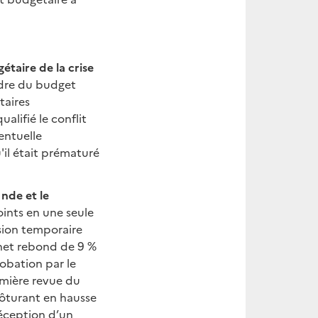
taire de la crise
adre du budget
taires
alifié le conflit
entuelle
'il était prématuré
Inde et le
oints en une seule
sion temporaire
n net rebond de 9 %
robation par le
emière revue du
lôturant en hausse
réception d’un