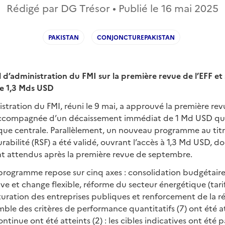
Rédigé par DG Trésor • Publié le
16 mai 2025
PAKISTAN
CONJONCTUREPAKISTAN
 d’administration du FMI sur la première revue de l’EFF e
e 1,3 Mds USD
istration du FMI, réuni le 9 mai, a approuvé la première 
accompagnée d’un décaissement immédiat de 1 Md USD qui 
que centrale. Parallèlement, un nouveau programme au titre
rabilité (RSF) a été validé, ouvrant l’accès à 1,3 Md USD, d
t attendus après la première revue de septembre.
programme repose sur cinq axes : consolidation budgétaire
ive et change flexible, réforme du secteur énergétique (tari
ucturation des entreprises publiques et renforcement de la ré
ble des critères de performance quantitatifs (7) ont été att
tinue ont été atteints (2) : les cibles indicatives ont été 