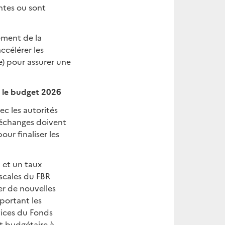
intes ou sont
ement de la
ccélérer les
e) pour assurer une
r le budget 2026
c les autorités
s échanges doivent
ur finaliser les
 et un taux
iscales du FBR
er de nouvelles
 portant les
vices du Fonds
t budgétaire à