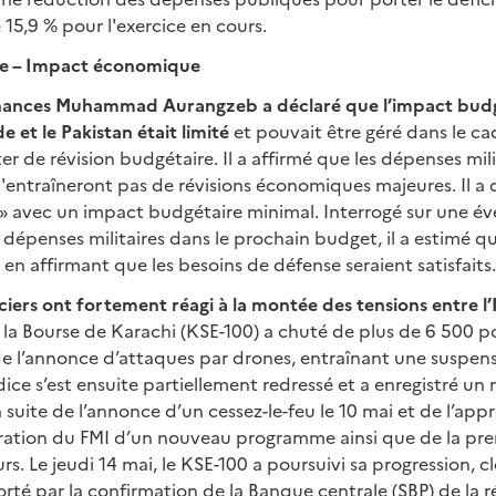
 15,9 % pour l'exercice en cours.
de – Impact économique
inances Muhammad Aurangzeb a déclaré que l’impact budgé
de et le Pakistan était limité
et pouvait être géré dans le c
er de révision budgétaire. Il a affirmé que les dépenses mili
entraîneront pas de révisions économiques majeures. Il a qu
» avec un impact budgétaire minimal. Interrogé sur une év
épenses militaires dans le prochain budget, il a estimé qu
 en affirmant que les besoins de défense seraient satisfaits.
iers ont fortement réagi à la montée des tensions entre l’
, la Bourse de Karachi (KSE-100) a chuté de plus de 6 500 p
 de l’annonce d’attaques par drones, entraînant une suspen
dice s’est ensuite partiellement redressé et a enregistré u
la suite de l’annonce d’un cessez-le-feu le 10 mai et de l’app
tration du FMI d’un nouveau programme ainsi que de la pr
. Le jeudi 14 mai, le KSE-100 a poursuivi sa progression, c
orté par la confirmation de la Banque centrale (SBP) de la 