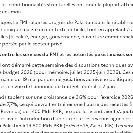
 ; les conditionnalités structurelles ont pour la plupart atte
ques mois.
é, Le FMI salue les progrès du Pakistan dans le rétabliss
nomique malgré un contexte difficile, tout en appelant à a
lles (fiscalité, énergie, gouvernance, ouverture commercial
 portée par le secteur privé.
entre les services du FMI et les autorités pakistanaises su
I ont démarré cette semaine des discussions techniques ave
le budget 2026 (pour mémoire, juillet 2025-juin 2026). Ce
emaine du 19 mai par des négociations au niveau politique po
s, en vue de l'annonce du budget fédéral le 2 juin.
nds tablent sur une croissance de 3,6% pour l’exercice 2026
de 7,7%, ce qui devrait entrainer une hausse des recettes f
 Revenue) de 1400 Mds PKR, auxquelles viendraient s’ajout
es avec l’introduction d’une taxe sur les revenus agricoles,
u Pakistan à 19 900 Mds PKR (près de 15,2% du PIB). Les ser
une réduction des dépenses publiques pour porter le défici