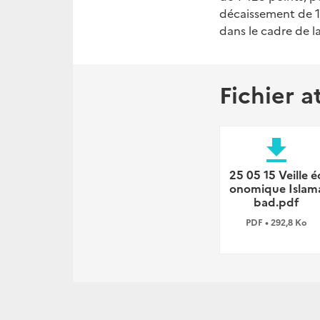
décaissement de 1
dans le cadre de la
Fichier a
file_download
25 05 15 Veille é
onomique Islam
bad.pdf
PDF • 292,8 Ko