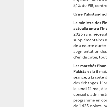
5,1% du PIB, contre
Crise Pakistan-In
Le ministre des F
actuelle entre l’In
2025 sans nécessit
supplémentaires n'
de « courte durée 
augmentation des d
d'en discuter, tout
Les marchés financ
Pakistan :
le 8 mai
séance, à la suite
des échanges. L’in
le lundi 12 mai, à 
conseil d’adminis
programme en cours
de 1 425 points, p