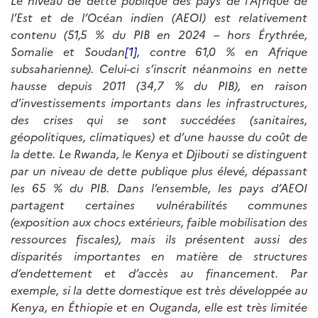
Le niveau de dette publique des pays de l’Afrique de
l’Est et de l’Océan indien (AEOI) est relativement
contenu (51,5 % du PIB en 2024 – hors Érythrée,
Somalie et Soudan
[1]
, contre 61,0 % en Afrique
subsaharienne). Celui-ci s’inscrit néanmoins en nette
hausse depuis 2011 (34,7 % du PIB), en raison
d’investissements importants dans les infrastructures,
des crises qui se sont succédées (sanitaires,
géopolitiques, climatiques) et d’une hausse du coût de
la dette. Le Rwanda, le Kenya et Djibouti se distinguent
par un niveau de dette publique plus élevé, dépassant
les 65 % du PIB. Dans l’ensemble, les pays d’AEOI
partagent certaines vulnérabilités communes
(exposition aux chocs extérieurs, faible mobilisation des
ressources fiscales), mais ils présentent aussi des
disparités importantes en matière de structures
d’endettement et d’accès au financement. Par
exemple, si la dette domestique est très développée au
Kenya, en Éthiopie et en Ouganda, elle est très limitée