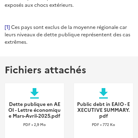
exposés aux chocs extérieurs.
[1]
Ces pays sont exclus de la moyenne régionale car
leurs niveaux de dette publique représentent des cas
extrêmes.
Fichiers attachés
file_download
file_download
Dette publique en AE
Public debt in EAIO - E
OI - Lettre économiqu
XECUTIVE SUMMARY.
e Mars-Avril-2025.pdf
pdf
PDF • 2,9 Mo
PDF • 772 Ko