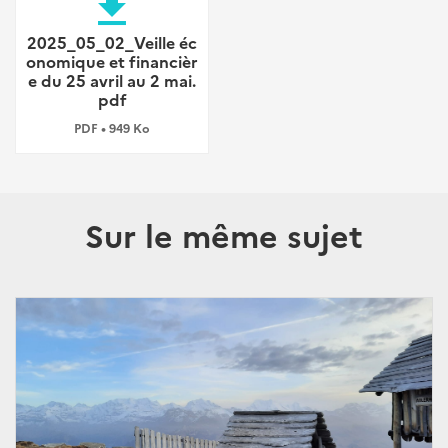
file_download
2025_05_02_Veille éc
onomique et financièr
e du 25 avril au 2 mai.
pdf
PDF • 949 Ko
Sur le même sujet