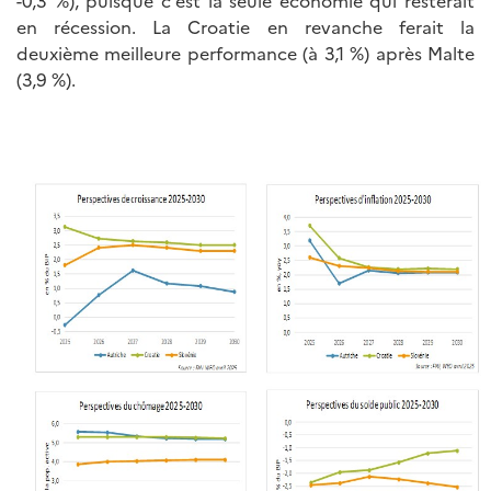
-0,3 %), puisque c’est la seule économie qui resterait
en récession. La Croatie en revanche ferait la
deuxième meilleure performance (à 3,1 %) après Malte
(3,9 %).