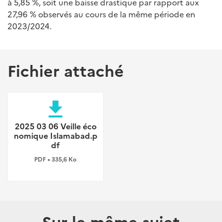
à 5,85 %, soit une baisse drastique par rapport aux
27,96 % observés au cours de la même période en
2023/2024.
Fichier attaché
file_download
2025 03 06 Veille éco
nomique Islamabad.p
df
PDF • 335,6 Ko
Sur le même sujet