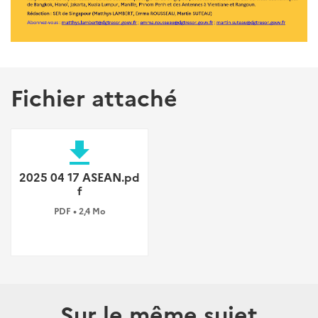
Fichier attaché
file_download
2025 04 17 ASEAN.pd
f
PDF • 2,4 Mo
Sur le même sujet