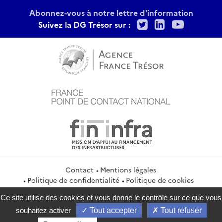
Abonnez-vous à notre lettre d'information
Twitter
LinkedIn
Youtu
Suivez la DG Trésor sur :
Contact
Mentions légales
Politique de confidentialité
Politique de cookies
Gestion des cookies
Flux RSS
Ce site utilise des cookies et vous donne le contrôle sur ce que vous
service-public.gouv.fr
legifrance.gouv.fr
info.gouv.fr
souhaitez activer
Tout accepter
Tout refuser
data.gouv.fr