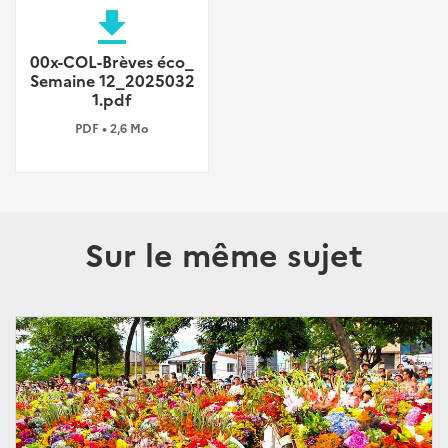
file_download
00x-COL-Brèves éco_
Semaine 12_2025032
1.pdf
PDF • 2,6 Mo
Sur le même sujet