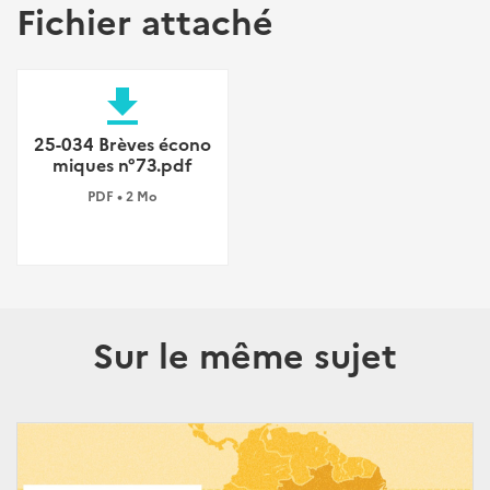
Fichier attaché
file_download
25-034 Brèves écono
miques n°73.pdf
PDF • 2 Mo
Sur le même sujet