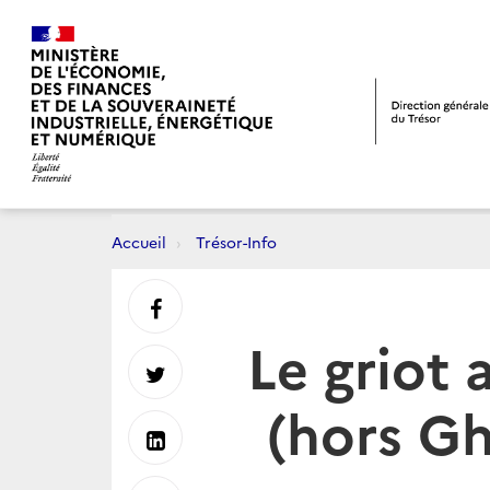
Accueil
Trésor-Info
Partager
Le griot 
sur
Partager
(hors Gh
Facebook
sur
Partager
Twitter