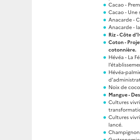
Cacao - Premi
Cacao - Une s
Anacarde - C
Anacarde - la
Riz - Côte d’
Coton - Proj
cotonnière.
Hévéa - La F
l’établisseme
Hévéa-palmier
d'administrat
Noix de coco
Mangue - Des e
Cultures vivr
transformatio
Cultures vivr
lancé.
Champignon -
Gastronomie 