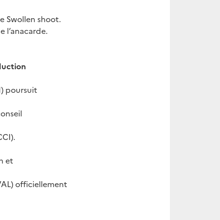
le Swollen shoot.
e l’anacarde.
duction
) poursuit
onseil
CI).
n et
VAL) officiellement