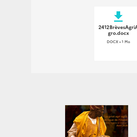
file_download
2412BrèvesAgri
gro.docx
DOCX • 1 Mo