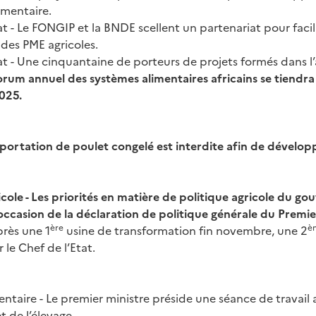
limentaire.
t - Le FONGIP et la BNDE scellent un partenariat pour facili
des PME agricoles.
t - Une cinquantaine de porteurs de projets formés dans l’
orum annuel des systèmes alimentaires africains se tiendra
025.
mportation de poulet congelé est interdite afin de développe
icole - Les priorités en matière de politique agricole du 
’occasion de la déclaration de politique générale du Premie
ère
è
rès une 1
usine de transformation fin novembre, une 2
 le Chef de l’Etat.
entaire - Le premier ministre préside une séance de travail
et de l’élevage.