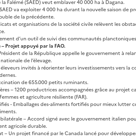
e la Falémé (SAED) veut emblaver 40 000 ha à Dagana.
 SAED va exploiter 4 000 ha durant la nouvelle saison de pr
double de la précédente.
cats et organisations de la société civile relèvent les obstac
te.
ement d’un outil de suivi des communautés planctoniques
 – Projet appuyé par la FAO.
Président de la République appelle le gouvernement à relan
 nationale de l’élevage.
 éleveurs invités à réorienter leurs investissements vers la 
dernes.
ccination de 655.000 petits ruminants.
rières – 1200 productrices accompagnées grâce au projet c
emmes et agriculture résiliente (FAR).
ifiés - Emballages des-aliments fortifiés pour mieux lutter 
iments.
bilatérale – Accord signé avec le gouvernement italien po
t agricole durable.
at – Un projet financé par le Canada lancé pour développer