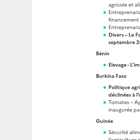
agricole et a
Entreprenaria
financement 
Entreprenaria
Divers – Le F
septembre 2
Bénin
Elevage - L’i
Burkina Faso
Politique agr
déclinées à l
Tomates – Ap
inaugurée par
Guinée
Sécurité alim
l’agriculture 