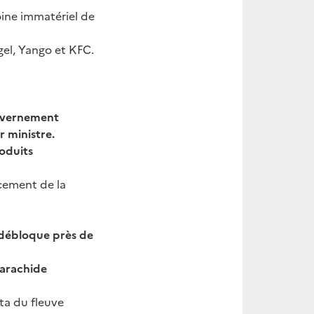
moine immatériel de
gel, Yango et KFC.
gouvernement
r ministre.
oduits
cement de la
 débloque près de
’arachide
ta du fleuve