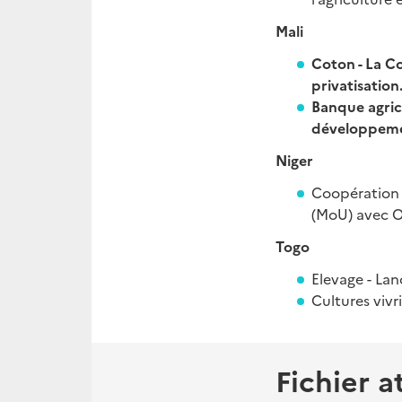
Mali
Coton - La C
privatisation
Banque agrico
développeme
Niger
Coopération -
(MoU) avec O
Togo
Elevage - Lan
Cultures vivr
Fichier a