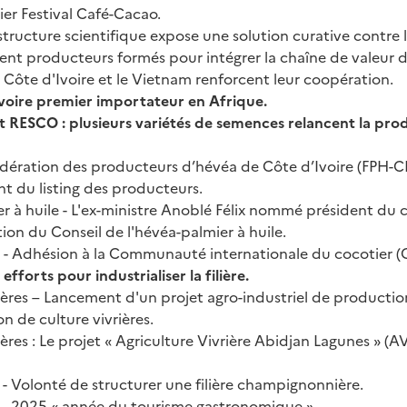
er Festival Café-Cacao.
tructure scientifique expose une solution curative contre 
ent producteurs formés pour intégrer la chaîne de valeur d
 Côte d'Ivoire et le Vietnam renforcent leur coopération.
Ivoire premier importateur en Afrique.
et RESCO : plusieurs variétés de semences relancent la pro
édération des producteurs d’hévéa de Côte d’Ivoire (FPH-CI
nt du listing des producteurs.
 à huile - L'ex-ministre Anoblé Félix nommé président du c
ion du Conseil de l'hévéa-palmier à huile.
 - Adhésion à la Communauté internationale du cocotier (C
fforts pour industrialiser la filière.
ières – Lancement d'un projet agro-industriel de productio
n de culture vivrières.
ières : Le projet « Agriculture Vivrière Abidjan Lagunes » (A
 Volonté de structurer une filière champignonnière.
- 2025 « année du tourisme gastronomique ».