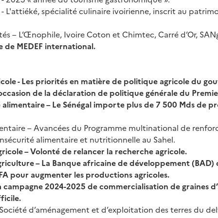
 L'attiéké, spécialité culinaire ivoirienne, inscrit au patri
tés – L’Œnophile, Ivoire Coton et Chimtec, Carré d’Or, SAN
te de MEDEF international.
icole - Les priorités en matière de politique agricole du 
’occasion de la déclaration de politique générale du Premie
 alimentaire – Le Sénégal importe plus de 7 500 Mds de pr
mentaire – Avancées du Programme multinational de renfor
’insécurité alimentaire et nutritionnelle au Sahel.
icole – Volonté de relancer la recherche agricole.
agriculture – La Banque africaine de développement (BAD)
A pour augmenter les productions agricoles.
a campagne 2024-2025 de commercialisation de graines d
icile.
 Société d’aménagement et d’exploitation des terres du del