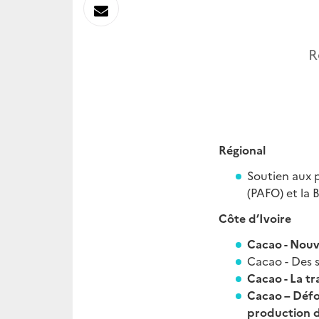
sur
Envoyer
Linkedin
par
R
Messagerie
Régional
Soutien aux p
(PAFO) et la 
Côte d’Ivoire
Cacao - Nouv
Cacao - Des s
Cacao - La tr
Cacao – Défor
production d